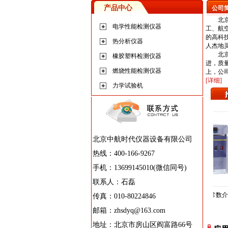
产品中心
公司
北京中
电学性能检测仪器
工、航
的高科
热分析仪器
人杰地
北京中
橡胶塑料检测仪器
进，质
燃烧性能检测仪器
上，公
[详细]
力学试验机
北京中航时代仪器设备有限公司
热线：400-166-9267
手机：13699145010(微信同号)
联系人：石磊
212全自动体积表面电阻率测
ZJC系列微机控制电压击穿试验仪
ZJD-87介电常数介质
传真：010-80224846
试仪
邮箱：
zhsdyq@163.com
地址：北京市房山区阎富路66号