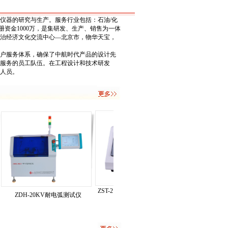
器的研究与生产。服务行业包括：石油/化
册资金1000万，是集研发、生产、销售为一体
治经济文化交流中心—北京市，物华天宝，
户服务体系，确保了中航时代产品的设计先
服务的员工队伍。在工程设计和技术研发
人员。
ZST-212全自动体积表面电阻率测
ZDH-20KV耐电弧测试仪
ZJC系列微机控
试仪